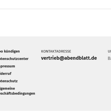
bo kündigen
KONTAKTADRESSE
U
vertrieb@abendblatt.de
atenschutzcenter
mpressum
iderruf
atenschutz
llgemeine
eschäftsbedingungen