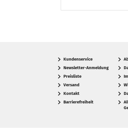
Kundenservice
A
Newsletter-Anmeldung
D
Preisliste
I
Versand
W
Kontakt
D
Barrierefreiheit
A
G