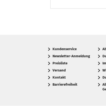
Kundenservice
A
Newsletter-Anmeldung
D
Preisliste
I
Versand
W
Kontakt
D
Barrierefreiheit
A
G