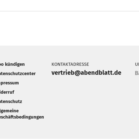
bo kündigen
KONTAKTADRESSE
U
vertrieb@abendblatt.de
atenschutzcenter
mpressum
iderruf
atenschutz
llgemeine
eschäftsbedingungen