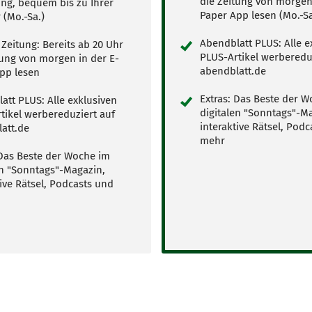
die Zeitung von morgen 
ung, bequem bis zu Ihrer
Paper App lesen (Mo.-Sa
 (Mo.-Sa.)
Abendblatt PLUS: Alle e
 Zeitung: Bereits ab 20 Uhr
PLUS-Artikel werberedu
tung von morgen in der E-
abendblatt.de
pp lesen
Extras: Das Beste der 
att PLUS: Alle exklusiven
digitalen "Sonntags"-M
tikel werbereduziert auf
interaktive Rätsel, Pod
att.de
mehr
 Das Beste der Woche im
en "Sonntags"-Magazin,
tive Rätsel, Podcasts und