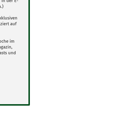
in der E-
.)
xklusiven
ziert auf
Woche im
agazin,
casts und