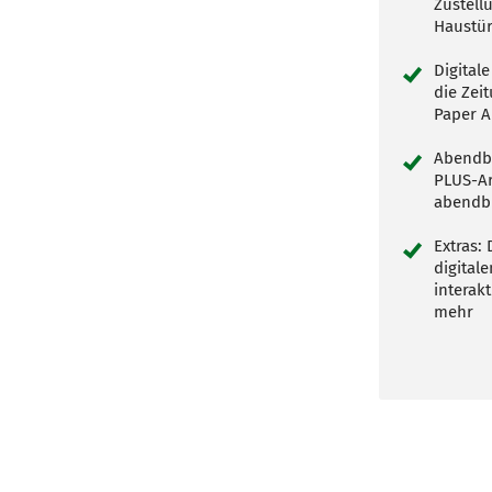
Zustell
Haustür
Digitale
die Zei
Paper A
Abendbl
PLUS-Ar
abendbl
Extras:
digital
interak
mehr