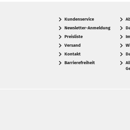
Kundenservice
A
Newsletter-Anmeldung
D
Preisliste
I
Versand
W
Kontakt
D
Barrierefreiheit
A
G