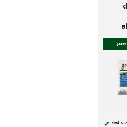
d
a
Gedruck