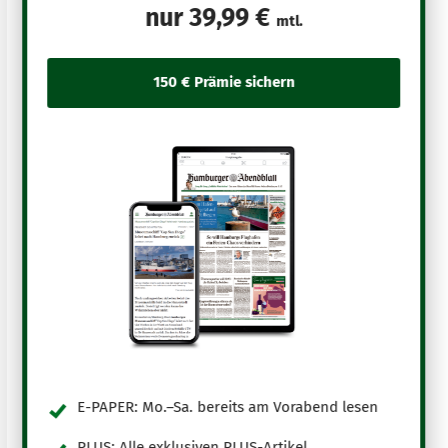
nur
39,99 €
mtl.
E-PAPER: Mo.–Sa. bereits am Vorabend lesen
PLUS: Alle exklusiven PLUS-Artikel